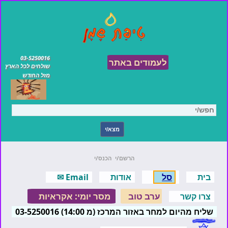
03-5250016
לעמודים באתר
שולחים לכל הארץ
מזל החודש
הרשם/י
הכנס/י
בית
סל
אודות
Email ✉
ערב טוב
מסר יומי: אקראיות
צרו קשר
שליח מהיום למחר באזור המרכז (מ 14:00) 03-5250016