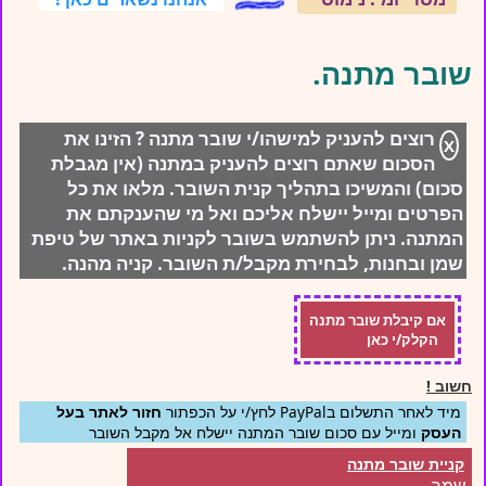
שובר מתנה.
רוצים להעניק למישהו/י שובר מתנה ? הזינו את
X
הסכום שאתם רוצים להעניק במתנה (אין מגבלת
סכום) והמשיכו בתהליך קנית השובר. מלאו את כל
הפרטים ומייל יישלח אליכם ואל מי שהענקתם את
המתנה. ניתן להשתמש בשובר לקניות באתר של טיפת
שמן ובחנות, לבחירת מקבל/ת השובר. קניה מהנה.
אם קיבלת שובר מתנה
הקלק/י כאן
חשוב !
מיד לאחר התשלום בPayPal לחץ/י על הכפתור
חזור לאתר בעל
העסק
ומייל עם סכום שובר המתנה יישלח אל מקבל השובר
קניית שובר מתנה