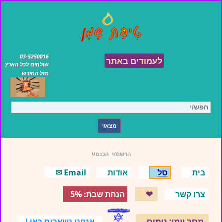
03-5250016
לעמודים באתר
שולחים לכל הארץ
מזל החודש
הרשם/י
הכנס/י
בית
סל
אודות
Email ✉
❤
צרו קשר
הנחת שבת: 5%
מסר יומי: נימוס
אנחנו נשארים כאן !