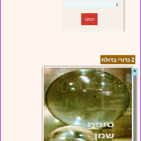
הזמן/י
2 כדורי בדולח
^