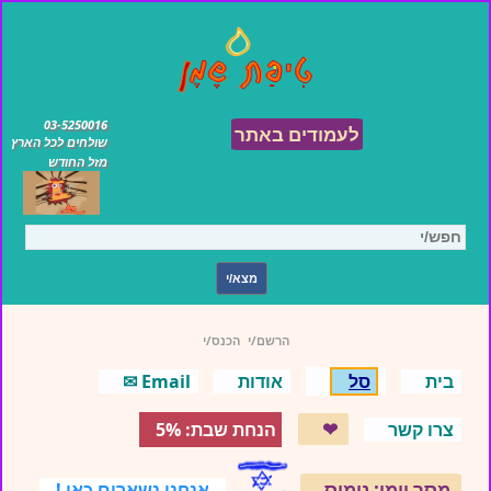
03-5250016
לעמודים באתר
שולחים לכל הארץ
מזל החודש
הרשם/י
הכנס/י
בית
סל
אודות
Email ✉
❤
צרו קשר
הנחת שבת: 5%
מסר יומי: נימוס
אנחנו נשארים כאן !