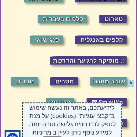
טארוט
קלפים בעברית
קלפים באנגלית
פנג שואי
♫ מוסיקה לרגיעה והדרכות
שובר מתנה
מסרים
חברים
^
EmailUs ✉
תגובות
לידיעתכם, באתר זה נעשה שימוש
ב"קבצי עוגיות" (cookies) על מנת
תקנון האתר
7:40:41
8/9/2026
לספק לכם חווית גלישה טובה יותר.
למידע נוסף ניתן לעיין ב מדיניות