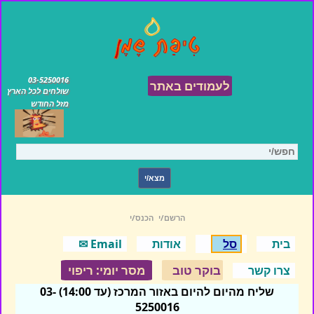
03-5250016
לעמודים באתר
שולחים לכל הארץ
מזל החודש
הרשם/י
הכנס/י
בית
סל
אודות
Email ✉
בוקר טוב
מסר יומי: ריפוי
צרו קשר
שליח מהיום להיום באזור המרכז (עד 14:00) 03-
5250016