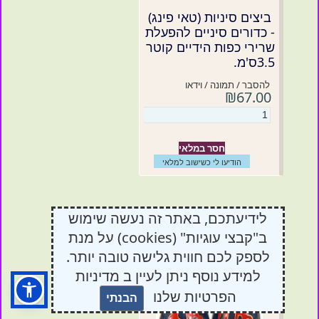
ביצים סיניות (טאי פינג)
- כדורים סיניים להפעלת
שרירי כפות הידיים קוטר
3.5ס'מ.
להסבר / תמונה / וידאו
₪67.00
חסר במלאי
הודיעו לי כשישוב למלאי
לידיעתכם, באתר זה נעשה שימוש
ב"קבצי עוגיות" (cookies) על מנת
ביצים סיניות בצבע כחול
עיטור אותיות, קוטר 3.5ס'מ
לספק לכם חווית גלישה טובה יותר.
למידע נוסף ניתן לעיין ב מדיניות
הפרטיות שלנו
הבנתי