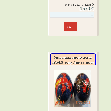
להסבר / תמונה / וידאו
₪67.00
הזמן/י
ביצים סיניות בצבע כחול
עיטור דרקון1, קוטר 4.5ס'מ