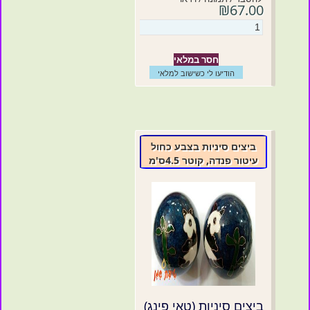
₪67.00
חסר במלאי
הודיעו לי כשישוב למלאי
ביצים סיניות בצבע כחול
עיטור פנדה, קוטר 4.5ס'מ
ביצים סיניות (טאי פינג)