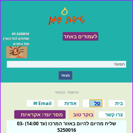
03-5250016
לעמודים באתר
שולחים לכל הארץ
מזל החודש
הרשם/י
הכנס/י
בית
סל
אודות
Email ✉
בוקר טוב
מסר יומי: אקראיות
צרו קשר
שליח מהיום להיום באזור המרכז (עד 14:00) 03-
5250016