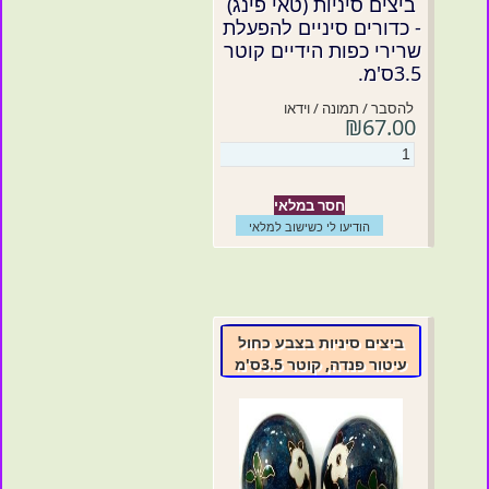
ביצים סיניות (טאי פינג)
- כדורים סיניים להפעלת
שרירי כפות הידיים קוטר
3.5ס'מ.
להסבר / תמונה / וידאו
₪67.00
חסר במלאי
הודיעו לי כשישוב למלאי
ביצים סיניות בצבע כחול
עיטור פנדה, קוטר 3.5ס'מ