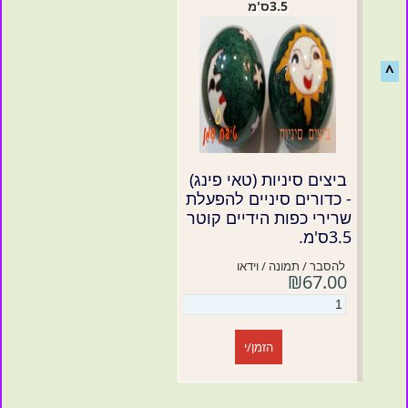
3.5ס'מ
^
ביצים סיניות (טאי פינג)
- כדורים סיניים להפעלת
שרירי כפות הידיים קוטר
3.5ס'מ.
להסבר / תמונה / וידאו
₪67.00
הזמן/י