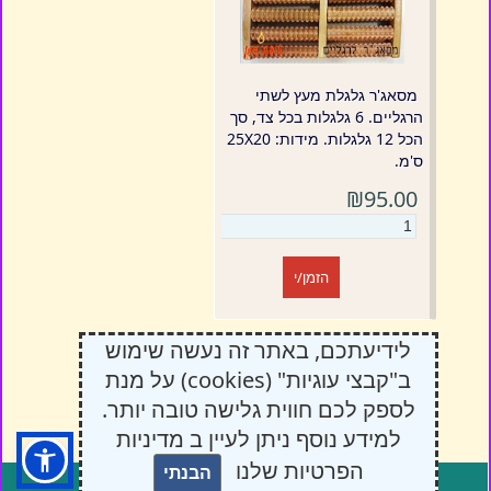
מסאג'ר גלגלת מעץ לשתי
הרגליים. 6 גלגלות בכל צד, סך
הכל 12 גלגלות. מידות: 25X20
ס'מ.
₪95.00
הזמן/י
לידיעתכם, באתר זה נעשה שימוש
ב"קבצי עוגיות" (cookies) על מנת
לספק לכם חווית גלישה טובה יותר.
למידע נוסף ניתן לעיין ב מדיניות
הפרטיות שלנו
הבנתי
טיפת שמן
דיזנגוף סנטר, בנין B קומה 2, דיזנגוף 50, תל אביב
03-5250016
מקום להתמהמה בו...