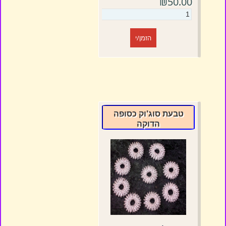
₪50.00
הזמן/י
טבעת סוג'וק כסופה
הדוקה