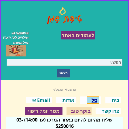
03-5250016
לעמודים באתר
שולחים לכל הארץ
מזל החודש
הרשם/י
הכנס/י
בית
סל
אודות
Email ✉
בוקר טוב
מסר יומי: ריפוי
צרו קשר
שליח מהיום להיום באזור המרכז (עד 14:00) 03-
5250016