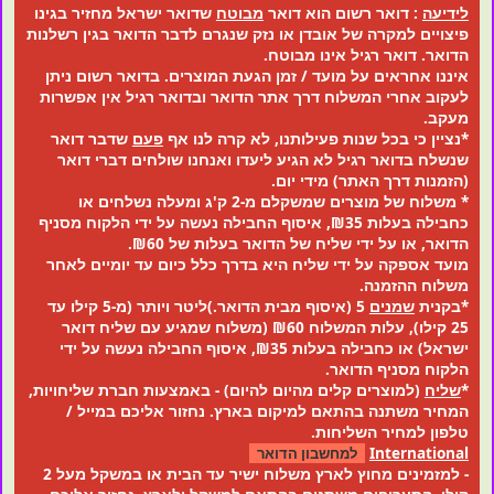
לידיעה
: דואר רשום הוא דואר
מבוטח
שדואר ישראל מחזיר בגינו
פיצויים למקרה של אובדן או נזק שנגרם לדבר הדואר בגין רשלנות
הדואר. דואר רגיל אינו מבוטח.
איננו אחראים על מועד / זמן הגעת המוצרים. בדואר רשום ניתן
לעקוב אחרי המשלוח דרך אתר הדואר ובדואר רגיל אין אפשרות
מעקב.
*נציין כי בכל שנות פעילותנו, לא קרה לנו אף
פעם
שדבר דואר
שנשלח בדואר רגיל לא הגיע ליעדו ואנחנו שולחים דברי דואר
(הזמנות דרך האתר) מידי יום.
* משלוח של מוצרים שמשקלם מ-2 ק'ג ומעלה נשלחים או
כחבילה בעלות ₪35, איסוף החבילה נעשה על ידי הלקוח מסניף
הדואר, או על ידי שליח של הדואר בעלות של ₪60.
מועד אספקה על ידי שליח היא בדרך כלל כיום עד יומיים לאחר
משלוח ההזמנה.
*בקנית
שמנים
5 (איסוף מבית הדואר.)ליטר ויותר (מ-5 קילו עד
25 קילו), עלות המשלוח ₪60 (משלוח שמגיע עם שליח דואר
ישראל) או כחבילה בעלות ₪35, איסוף החבילה נעשה על ידי
הלקוח מסניף הדואר.
*
שליח
(למוצרים קלים מהיום להיום) - באמצעות חברת שליחויות,
המחיר משתנה בהתאם למיקום בארץ. נחזור אליכם במייל /
טלפון למחיר השליחות.
International
למחשבון הדואר
- למזמינים מחוץ לארץ משלוח ישיר עד הבית או במשקל מעל 2