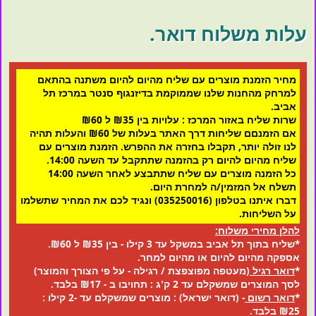
עלות משלוח דואר.
מחיר הזמנת מוצרים עם שליח מהיום להיום משתנה בהתאם
למרחק מהחנות שלנו שממוקמת בדיזנגוף סנטר במרכז תל
אביב.
שרות שליח באזור המרכז : עלויות בין ₪35 ל ₪60
אם הזמנםם שליחות דרך האתר בעלות של ₪60 והעלות תהיה
לנו זולה יותר, תקבלו בחזרה את ההפרש. הזמנת מוצרים עם
שליח מהיום להיום רק בהזמנה שתתקבל עד השעה 14:00.
כל הזמנה מוצרים עם שליח שתתבצע לאחר השעה 14:00
תשלח אל המזמין/ה למחרת היום.
דברו איתנו בטלפון (035250016) ונגיד לכם את המחיר שתשלמו
על השליחות.
להלן מחירי משלוח:
*שליח בתוך תל אביב במשקל עד 3 קילו - בין ₪35 ל ₪60.
אספקה מהיום להיום או מהיום למחר.
*
דואר רגיל
(מעטפה מפוצפצת / רגילה - על פי הצורך והמוצר)
לסך המוצרים שמשקלם עד 2 ק'ג : תחויבו ב - ₪17 בלבד.
*
דואר רשום
- (דואר ישראל) : מוצרים שמשקלם עד -2 קילו :
₪25 בלבד.