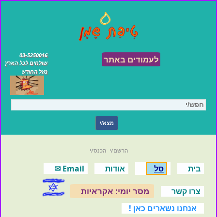
03-5250016
לעמודים באתר
שולחים לכל הארץ
מזל החודש
הרשם/י
הכנס/י
בית
סל
אודות
Email ✉
מסר יומי: אקראיות
צרו קשר
אנחנו נשארים כאן !